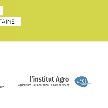
TAINE
sés,