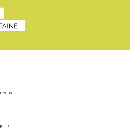
TAINE
u vous
ali