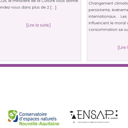
026, le ministère de la Culture vous donne
Changement climatiqu
endez-vous dans plus de 2 […]
persistante, événeme
internationaux… Les 
influencent le moral 
[Lire la suite]
consommation se su
[Lire 