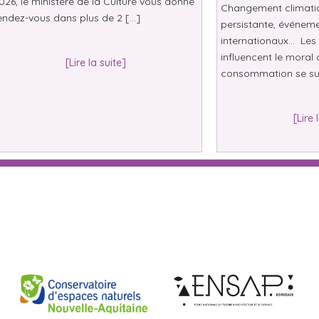
026, le ministère de la Culture vous donne
Changement climatiqu
endez-vous dans plus de 2 […]
persistante, événeme
internationaux… Les 
influencent le moral 
[Lire la suite]
consommation se su
[Lire 