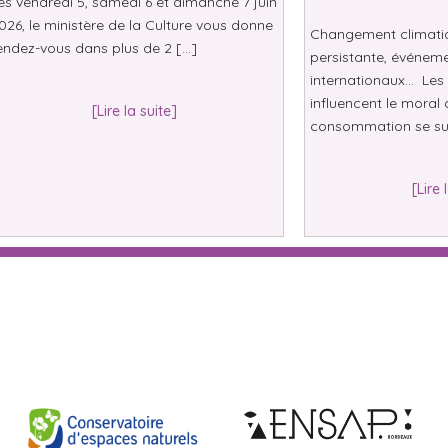
es vendredi 5, samedi 6 et dimanche 7 juin
026, le ministère de la Culture vous donne
Changement climatiqu
endez-vous dans plus de 2 […]
persistante, événeme
internationaux… Les 
influencent le moral 
[Lire la suite]
consommation se su
[Lire 