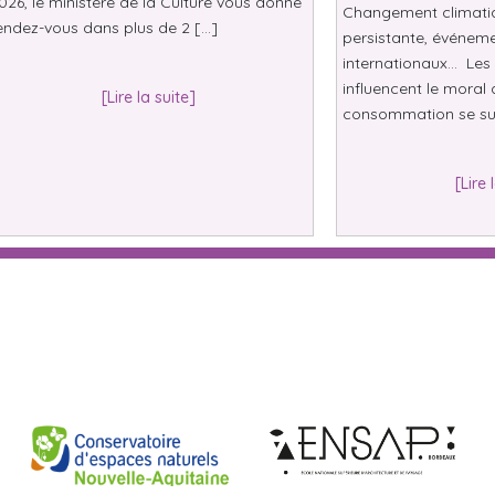
026, le ministère de la Culture vous donne
Changement climatiqu
endez-vous dans plus de 2 […]
persistante, événeme
internationaux… Les 
influencent le moral 
[Lire la suite]
consommation se su
[Lire 