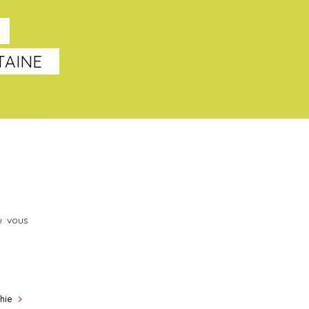
TAINE
u vous
hie