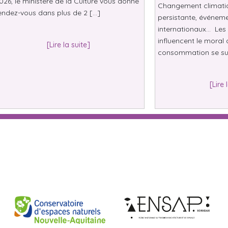
026, le ministère de la Culture vous donne
Changement climatiqu
endez-vous dans plus de 2 […]
persistante, événeme
internationaux… Les 
influencent le moral 
[Lire la suite]
consommation se su
[Lire 