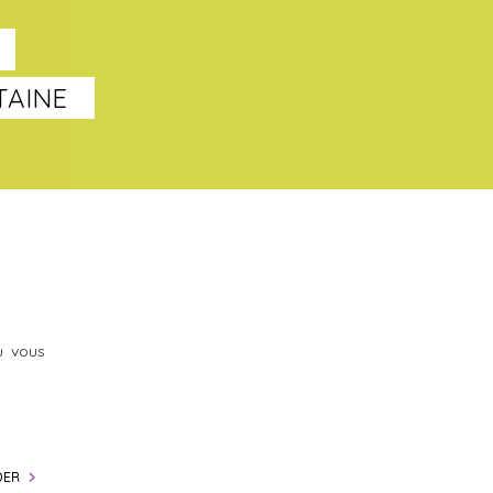
TAINE
u vous
DER