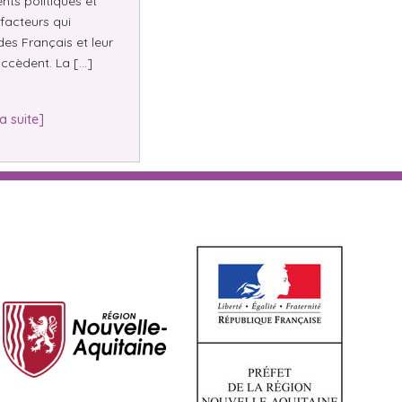
nts politiques et
facteurs qui
des Français et leur
ccèdent. La […]
la suite]