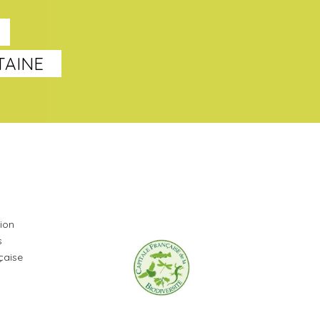
TAINE
tion
s
çaise